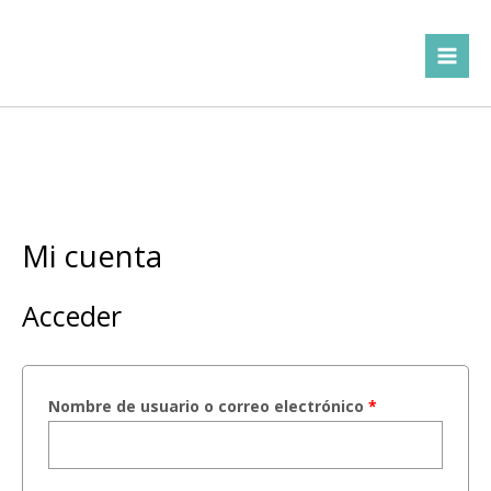
Ir
Obligatorio
Obligatorio
Obligatorio
Main
al
Men
contenido
Mi cuenta
Acceder
Nombre de usuario o correo electrónico
*